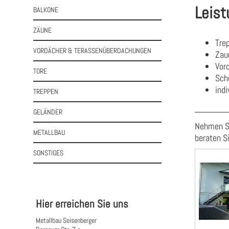
Leist
BALKONE
ZÄUNE
Tre
VORDÄCHER & TERASSENÜBERDACHUNGEN
Zau
Vor
TORE
Sch
ind
TREPPEN
GELÄNDER
Nehmen 
METALLBAU
beraten S
SONSTIGES
Hier erreichen Sie uns
Metallbau Seisenberger